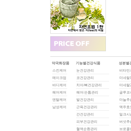
약국화장품
기능별건강식품
성분별
스킨케어
눈건강관리
비타민A
메이크업
코건강관리
미네랄1
바디케어
치아/뼈건강관리
미네랄2
헤어케어
헤어/손톱관리
글루코
덴탈케어
발건강관리
마늘추
남성케어
근육건강관리
맥주효
간건강관리
밀크시
피부건강관리
버섯추
혈액순환관리
브로콜