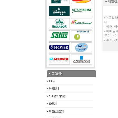
● 개인
① 독일약
다.
- 성명,
- 이메일
품이나 이
- 주소,
- 비밀번
- 그 외
사상 및 
독일약국은
경우 다음
1) 회원
- 필수항목
- 선택항
① 귀하의
여 다음과
- 회원가
하여 동의