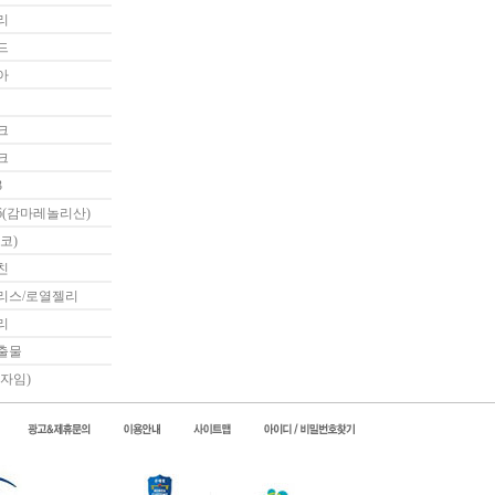
리
드
아
크
크
3
6(감마레놀리산)
코)
친
리스/로열젤리
리
출물
자임)