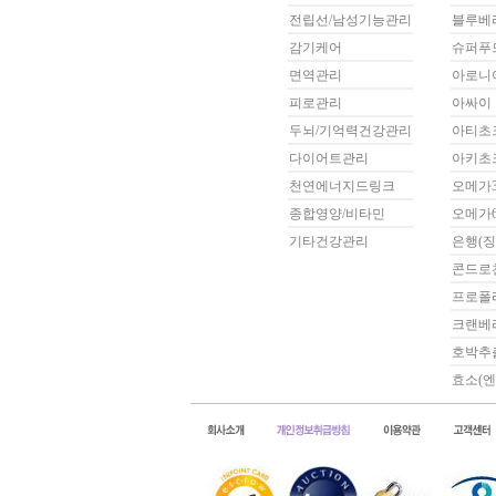
전립선/남성기능관리
블루베
감기케어
슈퍼푸
면역관리
아로니
피로관리
아싸이
두뇌/기억력건강관리
아티초
다이어트관리
아키초
천연에너지드링크
오메가
종합영양/비타민
오메가
기타건강관리
은행(징
콘드로
프로폴
크랜베
호박추
효소(엔