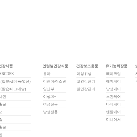
건강식품
연령별건강식품
건강보조용품
유기농화장품
BCDEK
유아
여성위생
메이크업
(철분/셀레늄/엽산)
어린이/청소년
코건강관리
헤어케어
(칼슘/마그네슘)
임산부
발건강관리
남성케어
사민
여성50+
스킨케어
출물
여성전용
바디케어
모
남성전용
덴탈케어
슬
미니어처
출물
린