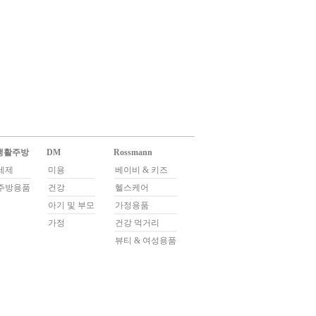
생활주방
DM
Rossmann
세제
미용
베이비 & 키즈
주방용품
건강
헬스케어
아기 및 부모
가정용품
가정
건강 먹거리
뷰티 & 여성용품