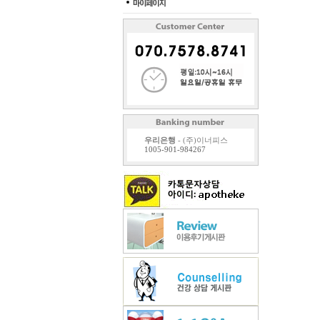
- 계약 또
- 대금결제
- 소비자
② 귀하의
합니다.
우리은행
- (주)이너피스
1005-901-984267