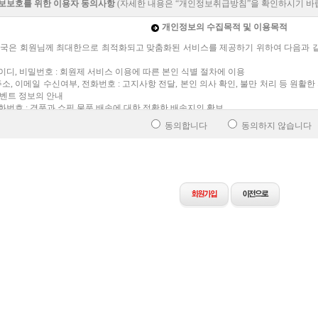
정보보호를 위한 이용자 동의사항
(자세한 내용은 “
개인정보취급방침
”을 확인하시기 바
개인정보의 수집목적 및 이용목적
국은 회원님께 최대한으로 최적화되고 맞춤화된 서비스를 제공하기 위하여 다음과 
 아이디, 비밀번호 : 회원제 서비스 이용에 따른 본인 식별 절차에 이용
주소, 이메일 수신여부, 전화번호 : 고지사항 전달, 본인 의사 확인, 불만 처리 등 원활
벤트 정보의 안내
 전화번호 : 경품과 쇼핑 물품 배송에 대한 정확한 배송지의 확보
호 힌트용 질문과 답변 : 비밀번호를 잊은 경우의 신속한 처리를 위한 내용
동의합니다
동의하지 않습니다
 선택항목 : 개인맞춤 서비스를 제공하기 위한 자료 ② 단, 이용자의 기본적 인권 침해의
신조, 출신지 및 본적지, 정치적 성향 및 범죄기록, 건강상태 및 성생활 등)는 수집하지 
개인정보의 수집범위
 별도의 회원가입 절차 없이 대부분의 컨텐츠에 자유롭게 접근할 수 있습니다. 독
의 정보를 입력해주셔야 하며 선택항목을 입력하시지 않았다 하여 서비스 이용에 제한
 가입시 수집하는 개인정보의 범위
 : 희망 ID, 비밀번호, 비밀번호 힌트용 질문과 답변, 성명, 주소, 전화번호, 이메일주소
목 : 회사주소, 회사전화번호, 생년월일, 결혼여부, 결혼기념일, 직업, 월평균소득, 최종
개인정보의 보유기간 및 이용기간
 개인정보는 다음과 같이 개인정보의 수집목적 또는 제공받은 목적이 달성되면 파기됩니
 같이 거래 관련 권리 의무 관계의 확인 등을 이유로 일정기간 보유하여야 할 필요가 
입정보의 경우, 회원가입을 탈퇴하거나 회원에서 제명된 경우 등 일정한 사전에 보유목
를 구합니다.