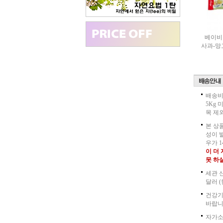
베이비
사과-망
배송비
5Kg
목 제
본 상
성이 
우가 
이 더
못 하
세관 
달러 
건강기
바랍니
자가소