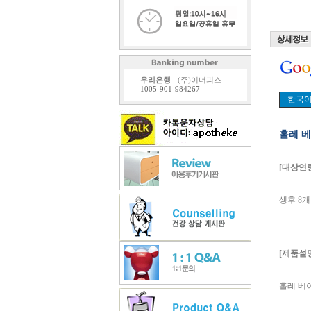
우리은행
- (주)이너피스
1005-901-984267
홀레 베
[대상연
생후 8
[제품설
홀레 베이비