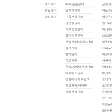
헤어케어
헤어/손톱관리
글루코
덴탈케어
발건강관리
마늘추
남성케어
근육건강관리
맥주효
간건강관리
밀크시
피부건강관리
버섯추
혈액순환관리
브로콜
전립선/남성기능관리
블루베
감기케어
슈퍼푸
면역관리
아로니
피로관리
아싸이
두뇌/기억력건강관리
아티초
다이어트관리
아키초
천연에너지드링크
오메가
종합영양/비타민
오메가
기타건강관리
은행(징
콘드로
프로폴
크랜베