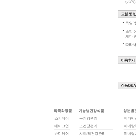
(6.
독일약
또한 
세한 
따라서
약국화장품
기능별건강식품
성분별
스킨케어
눈건강관리
비타민A
메이크업
코건강관리
미네랄1
바디케어
치아/뼈건강관리
미네랄2