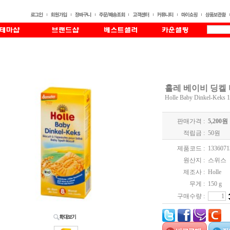
홀레 베이비 딩켈 
Holle Baby Dinkel-Keks 
판매가격 :
5,200
원
적립금 :
50
원
제품코드 :
1336071
원산지 :
스위스
제조사 :
Holle
무게 :
150 g
구매수량 :