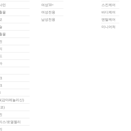
사민
여성50+
스킨케어
출물
여성전용
바디케어
모
남성전용
덴탈케어
슬
미니어처
출물
린
리
드
아
크
크
3
6(감마레놀리산)
코)
친
리스/로열젤리
리