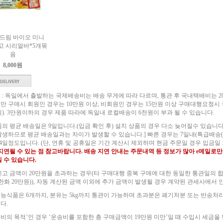
드림 바이오 미니
고 시리얼바*5개묶
음
8,000원
 : 독일에서 출발하는 국제배송비는 배송 무게에 따라 다르며, 통관 후 국내택배비는 2
 미만 구매시 회원인 경우는 10만원 이상, 비회원인 경우는 15만원 이상 구매대행요청시
외). 3만원이하의 경우 제품 따라에 독일내 로컬배송이 6천원이 부과 될 수 있습니다.
품의 평균 배송일은 9일입니다.(입금 확인 후) 설치 상품의 경우 다소 늦어질수 있습니
발생하므로 평균 배송일과는 차이가 발생할 수 있습니다.] 빠른 경우는 7일내(특급배송(
14일정도입니다. (단, 연휴 및 공휴일은 기간 계산시 제외하며 현금 주문일 경우 입금일 
 지연될 수 있는 점 참고바랍니다. 배송 지연 안내는 주문내역 등 정보가 많아 e메일로만
실 수 있습니다.
신고 금액이 20만원을 초과하는 경우(타 구매대행 중복 구매에 대한 동일한 통관일의 합산
(한화 20만원)), 자동 계산된 금액 이외에 추가 금액이 발생될 경우 계약된 관세사에서
능식품은 6개까지, 분유는 5kg까지 통관이 가능하며 초과분은 폐기처분 또는 반송처
다.
비의 목적’인 경우 ‘운송비를 포함한 총 구매금액이 19만원 미만’일 때 수입시 세금을 