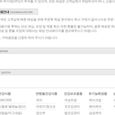
5%)와 부가세(10%)가 부과될 수 있으며, 모든 세금은 고객님께서 부담하셔야 하니, 쇼
국은 고객님께 빠른 배송을 위해 주문후 독일 현지에서 즉시 구매가 일어나므로 주문 
상품수령 후에는 단순 변심, 포장 및 제품 회손 의한 환불은 불가능하며, 잘못 배송된 
반송 및 환불 규정에 대해서는 해당 안내페이지를 참조해주시기 바랍니다.
, 구매결정을 신중히 하여 주시기 바랍니다.
건강식품
연령별건강식품
건강보조용품
유기농화장품
BCDEK
유아
여성위생
메이크업
(철분/셀레늄/엽산)
어린이/청소년
코건강관리
헤어케어
(칼슘/마그네슘)
임산부
발건강관리
남성케어