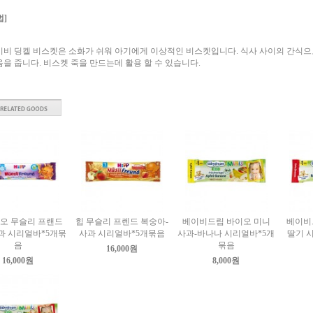
법]
이비 딩켈 비스켓은 소화가 쉬워 아기에게 이상적인 비스켓입니다. 식사 사이의 간식으
움을 줍니다. 비스켓 죽을 만드는데 활용 할 수 있습니다.
이오 무슬리 프랜드
힙 무슬리 프렌드 복숭아-
베이비드림 바이오 미니
베이비
과 시리얼바*5개묶
사과 시리얼바*5개묶음
사과-바나나 시리얼바*5개
딸기 
음
묶음
16,000원
16,000원
8,000원