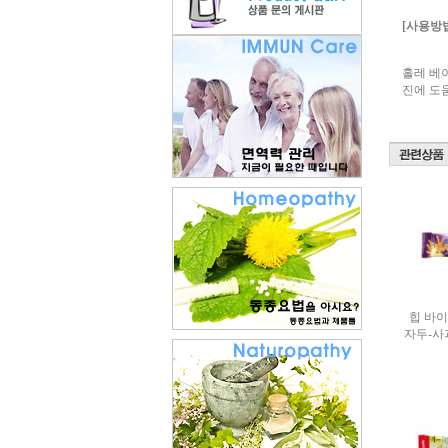
[사용방
홀레 베
진에 도
힙 바
자두-사