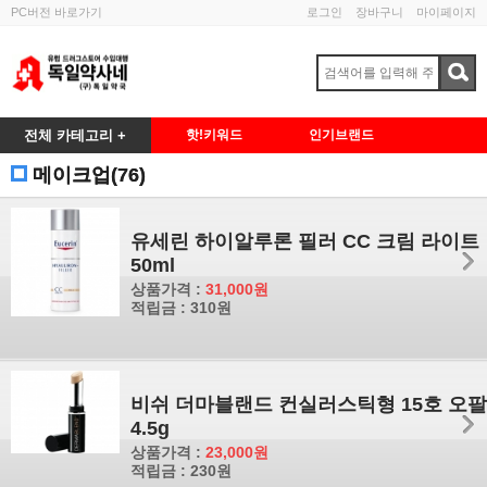
PC버전 바로가기
로그인
장바구니
마이페이지
전체 카테고리 +
핫!키워드
인기브랜드
메이크업(76)
유세린 하이알루론 필러 CC 크림 라이트
50ml
상품가격 :
31,000원
적립금 : 310원
비쉬 더마블랜드 컨실러스틱형 15호 오팔
4.5g
상품가격 :
23,000원
적립금 : 230원