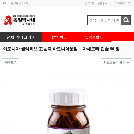
PC버전 바로가기
로그인
장바구니
마이페이지
전체 카테고리 +
핫!키워드
인기브랜드
아로니아 셀액티브 고농축 아로니아분말 + 아세로라 캡슐 90 정