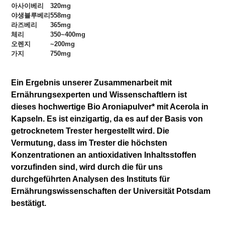
아사이베리
320mg
야생블루베리
558mg
라즈베리
365mg
체리
350~400mg
오렌지
~200mg
가지
750mg
Ein Ergebnis unserer Zusammenarbeit mit
Ernährungsexperten und Wissenschaftlern ist
dieses hochwertige Bio Aroniapulver* mit Acerola in
Kapseln. Es ist einzigartig, da es auf der Basis von
getrocknetem Trester hergestellt wird. Die
Vermutung, dass im Trester die höchsten
Konzentrationen an antioxidativen Inhaltsstoffen
vorzufinden sind, wird durch die für uns
durchgeführten Analysen des Instituts für
Ernährungswissenschaften der Universität Potsdam
bestätigt.