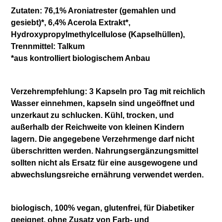
Zutaten:
76,1% Aroniatrester (gemahlen und
gesiebt)*, 6,4% Acerola Extrakt*,
Hydroxypropylmethylcellulose (Kapselhüllen),
Trennmittel: Talkum
*aus kontrolliert biologischem Anbau
Verzehrempfehlung
: 3 Kapseln pro Tag mit reichlich
Wasser einnehmen, kapseln sind ungeöffnet und
unzerkaut zu schlucken. Kühl, trocken, und
außerhalb der Reichweite von kleinen Kindern
lagern. Die angegebene Verzehrmenge darf nicht
überschritten werden. Nahrungsergänzungsmittel
sollten nicht als Ersatz für eine ausgewogene und
abwechslungsreiche ernährung verwendet werden.
biologisch, 100% vegan, glutenfrei, für Diabetiker
geeignet, ohne Zusatz von Farb- und