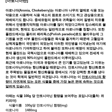
[아로니아란]
아로니아(Aronia, Chokeberry)는 아로니아 나무의 열매로 식용 또는
약용으로 사용하며 식용 색소의 원료로 쓰이기도 하고 관상용으로도
재배되기도 합니다. 중세유럽의 왕족과 귀족들이 여러 질병의 치유를
위해서 만병통치약처럼 아로니아를 많이 먹었다고하여 킹스베리로 불
리웠으며, 현재도 킹스베리는 일반적으로 아로니아를 칭합니다. 또한
폴란드에서는 폴리쉬 패러독스(Polish paradox)로도 불리우는데 그
기원을 보면 서부 폴란드사람들은 육식을 즐겨하기 때문에 고혈압과
심맥계질환이 국민병이 되었는데 이러한 국민병을 이겨냈는데 여기에
아로니아가 기여하였다고 하여 붙여진 또하나의 예명이 되었답니다.
현재 폴란드는 국책사업으로 아로니아를 재배하고 있으며 전세계 아
로니아 생산의 90%이상이 폴란드에서 이루어집니다.
최근에 아로니아는 미국과 유럽에서 큰 인기를 얻고있는데 그 이유는
안토시아닌이라는 항산화물질 때문입니다. 안토시아닌은 항산화효과
로 주목받는 물질로써 항산화물질 중에서도 가장 강력한 효과를 낸다
는 것이 학계의 일반적인 의견입니다. 아로니아는 이
안토시아닌의 함
량이 자연계에 있는 모든 식물들 중에 가장 높은 편에 속하는 것으로
알려져 있습니다.
아래는 식물 100g 당 안토시아닌 함량을 보여주는 표입니다(출처: 위
키피아)
식물이름
100g당 안토시아닌 함량(mg)
아로니아
1480mg