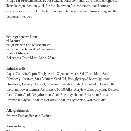
Pflege für Problemhaut z. B. bei Pickeln, Mitessern und Akne. Dermatologische
Tests belegen, dass sie auch für die Hauttypen Neurodermitis und Psoriasis
empfehlenswert ist. Der Hautzustand kann bei regelmäßiger Anwendung sichtbar
verbessert werden.
beruhigt gereizte Haut
pH-neutral
beugt Pickeln und Mitessern vor
verbessert sichtbar den Hautzustand
Produktdetails
Schaebens Totes Meer Salbe, 75 ml
Inhaltsstoffe:
Aqua, Caprylic/Capric Triglyceride, Glycerin, Maris Sal (Totes Meer Salz),
Ethylhexyl Stearate, Vitis Vinifera Seed Oil, Polyglyceryl-3 Methylglucose
Distearate, Cetearyl Alcohol, Glyceryl Stearate Citrate, Panthenol, Chamomilla
Recutita Flower Extract, Acrylates/C10-30 Alkyl Acrylate Crosspolymer, Benzoic
Acid, Citric Acid, Dehydroacetic Acid, Phenoxyethanol, Potassium Sorbate,
Propylene Glycol, Sodium Benzoate, Sodium Hydroxide, Xanthan Gum
Allergiehinweis:
frei von Farbstoffen und Parfum
Anwendung: