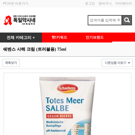
PC버전 바로가기
로그인
장바구니
마이페이지
전체 카테고리 +
핫!키워드
인기브랜드
쉐벤스 사해 크림 (트러블용) 75ml